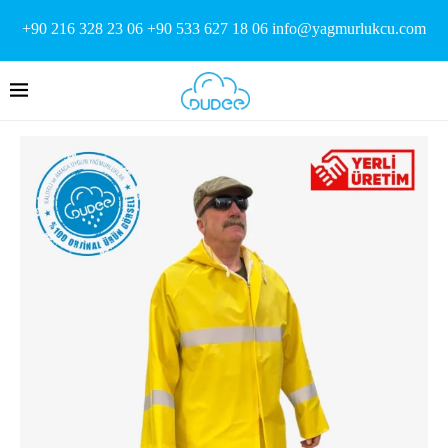
+90 216 328 23 06 +90 533 627 18 06 info@yagmurlukcu.com