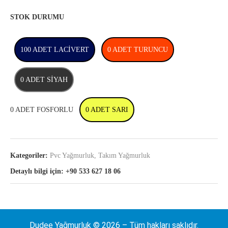
STOK DURUMU
100 ADET LACİVERT
0 ADET TURUNCU
0 ADET SİYAH
0 ADET FOSFORLU
0 ADET SARI
Kategoriler:
Pvc Yağmurluk
,
Takım Yağmurluk
Detaylı bilgi için: +90 533 627 18 06
Dudee Yağmurluk © 2026 – Tüm hakları saklıdır.