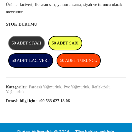
Ürünler lacivert, florasan sarı, yumurta sarısı, siyah ve turuncu olarak
mevcuttur.
STOK DURUMU
50 ADET SİYAH
50 ADET SARI
50 ADET LACİVERT
50 ADET TURUNCU
Kategoriler:
Pardesü Yağmurluk
,
Pvc Yağmurluk
,
Reflektörlü
Yağmurluk
Detaylı bilgi için: +90 533 627 18 06